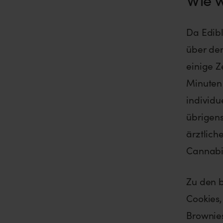
Da Edibl
über de
einige Z
Minuten 
individu
übrigen
ärztlich
Cannabis
Zu den 
Cookies,
Brownies