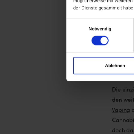
möglicherweise mit weiteren
Welc
der Dienste gesammelt habe
es?
Einwilligungsauswahl
Notwendig
Viele M
Marihu
denn tat
Ablehnen
weiteste
Die einz
den wei
Vaping
Cannabis
doch da