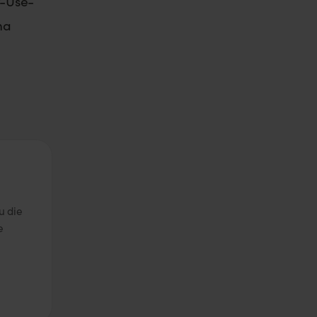
-Use-
ma
u die
e