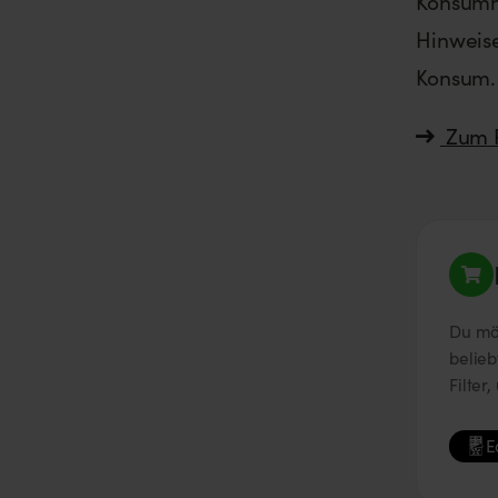
Konsumm
Hinweise
Konsum.
Zum R
Du möc
belie
Filter
E