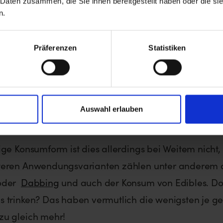
 Daten zusammen, die Sie ihnen bereitgestellt haben oder die s
he Arten des Cannabiskonsums gi
n.
Präferenzen
Statistiken
enschen, die wenig mit
Weed
zu tun haben, verbind
ana
ausschließlich mit
Kiffen
. Und dies aus gutem Gr
sächlich handelt es sich hierbei um die beliebteste
Auswahl erlauben
n verbreitete Art, Cannabis zu konsumieren.
ige Konsumform ist dies allerdings bei Weitem nicht,
teren Anwendungsvarianten zählen unter anderem 
oder
Dabbing
und auch der Konsum von Edibles. D
 trinken? Das haben vermutlich die wenigsten je ge
zu gleich mehr!