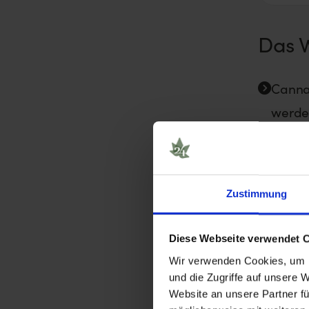
Das W
Cannab
werde
Zu de
und -m
Zustimmung
Ein wi
Diese Webseite verwendet 
Da es 
Wir verwenden Cookies, um I
besteh
und die Zugriffe auf unsere 
Website an unsere Partner fü