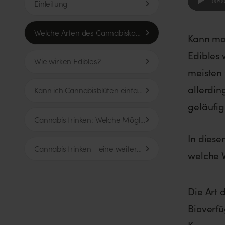
00:0
Einleitung
Player
Welche Arten des Cannabiskonsums gibt es?
Kann ma
Edibles 
Wie wirken Edibles?
meisten
allerdin
Kann ich Cannabisblüten einfach so essen?
geläufig
Cannabis trinken: Welche Möglichkeiten gibt es?
In diese
Cannabis trinken - eine weitere Art, Weed zu konsumieren
welche V
Die Art 
Bioverfü