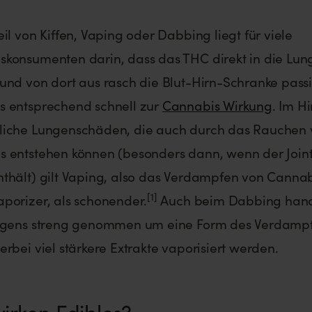
eil von Kiffen, Vaping oder Dabbing liegt für viele
konsumenten darin, dass das THC direkt in die Lun
und von dort aus rasch die Blut-Hirn-Schranke passi
s entsprechend schnell zur
Cannabis Wirkung
. Im Hi
liche Lungenschäden, die auch durch das Rauchen 
s entstehen können (besonders dann, wenn der Join
thält) gilt Vaping, also das Verdampfen von Cannab
[1]
porizer, als schonender.
Auch beim Dabbing hand
rigens streng genommen um eine Form des Verdampf
erbei viel stärkere Extrakte vaporisiert werden.
irken Edibles?