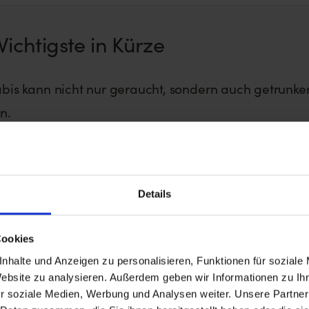
ichtigste in Kürze
is kann nicht nur geraucht, sondern auch getrunke
n.
n typischen Weed-Getränken zählen Cannabistee, -
ilch.
Details
chtiger Aspekt ist hierbei die Decarboxylierung.
Cookies
bei Edibles zu verzögerten Wirkungseintritten kommt
nhalte und Anzeigen zu personalisieren, Funktionen für soziale
t schnell die Gefahr einer Überdosis.
Website zu analysieren. Außerdem geben wir Informationen zu I
r soziale Medien, Werbung und Analysen weiter. Unsere Partner