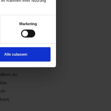
ie im Rahmen Ihrer Nutzung
bt
Marketing
en
und;
 und am
Alle zulassen
 denn zu
das
och
hört,