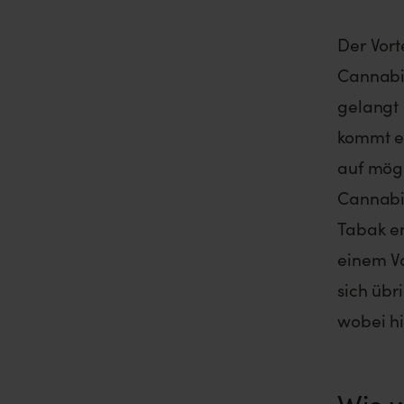
Der Vort
Cannabis
gelangt 
kommt e
auf mög
Cannabi
Tabak en
einem Va
sich üb
wobei hi
Wie w