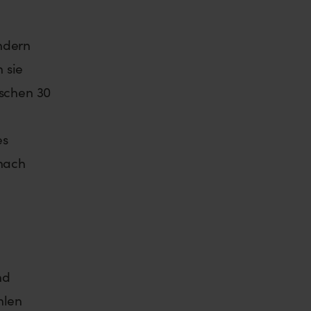
ndern
 sie
ischen 30
es
nach
nd
hlen