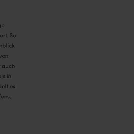
ge
ert. So
nblick
von
t auch
is in
elt es
ens,