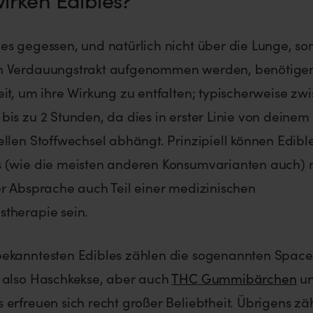
es gegessen, und natürlich nicht über die Lunge, so
n Verdauungstrakt aufgenommen werden, benötigen
eit, um ihre Wirkung zu entfalten; typischerweise zw
bis zu 2 Stunden, da dies in erster Linie von deinem
ellen Stoffwechsel abhängt. Prinzipiell können Edibl
s (wie die meisten anderen Konsumvarianten auch) 
er Absprache auch Teil einer medizinischen
therapie sein.
bekanntesten Edibles zählen die sogenannten Space
 also Haschkekse, aber auch
THC Gummibärchen
u
 erfreuen sich recht großer Beliebtheit. Übrigens zä