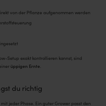
 direkt von der Pflanze aufgenommen werden
hrstoffsteuerung
ingesetzt
ow-Setup exakt kontrollieren kannst, sind
einer
üppigen Ernte
.
st du richtig
mit jeder Phase. Ein guter Grower passt den