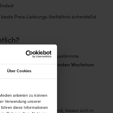
findest
beste Preis-Leistungs-Verhältnis sicherstellst
tlich?
rfnisse der Hanfpflanze abgestimmte
mit allem, was sie zum
gesunden Wachstum
Über Cookies
 Medien anbieten zu können
hrer Verwendung unserer
 führen diese Informationen
 Grow Dünger enthalten sind, lassen sich in