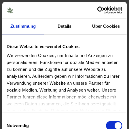
HANAFSAN: Daten und Fakten
pharmazeutischer Hersteller
Zustimmung
Details
Über Cookies
Bio-Spitzenqualität
Diese Webseite verwendet Cookies
gute Öffentlichkeitsarbeit
Wir verwenden Cookies, um Inhalte und Anzeigen zu
großes Sortiment an CBD- und Hanfprodukten
personalisieren, Funktionen für soziale Medien anbieten
zu können und die Zugriffe auf unsere Website zu
analysieren. Außerdem geben wir Informationen zu Ihrer
HANAFSAN Produkte können auch in den
Verwendung unserer Website an unsere Partner für
eigenen CBD-Stores vor Ort gekauft werden:
soziale Medien, Werbung und Analysen weiter. Unsere
Partner führen diese Informationen möglicherweise mit
weiteren Daten zusammen, die Sie ihnen bereitgestellt
HANAFSAN CBD Store in Götzis: Hauptstraße
haben oder die sie im Rahmen Ihrer Nutzung der Dienste
19a, 6840 Götzis, Österreich
gesammelt haben.
Einwilligungsauswahl
Notwendig
HANAFSAN CBD Store in Konstanz: Neugasse