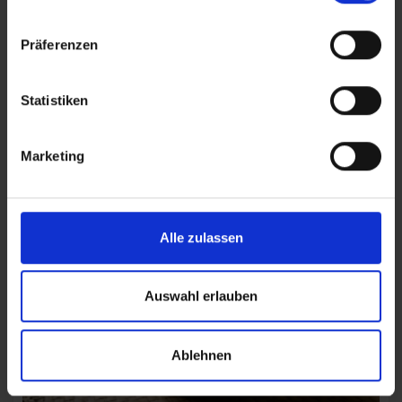
Präferenzen
Kava Pulver: Der ultimative Ratgeber für
Statistiken
Einsteiger & Erfahrene
19. Juni 2026
11 Min. Lesezeit
Marketing
Alle zulassen
Auswahl erlauben
Ablehnen