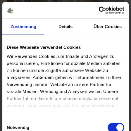
Zustimmung
Details
Über Cookies
Nachbar kifft jeden Tag? Deine Rechte
Diese Webseite verwendet Cookies
als Mieter
Wir verwenden Cookies, um Inhalte und Anzeigen zu
23. Juli 2026
9 Min. Lesezeit
personalisieren, Funktionen für soziale Medien anbieten
zu können und die Zugriffe auf unsere Website zu
analysieren. Außerdem geben wir Informationen zu Ihrer
Verwendung unserer Website an unsere Partner für
soziale Medien, Werbung und Analysen weiter. Unsere
Partner führen diese Informationen möglicherweise mit
weiteren Daten zusammen, die Sie ihnen bereitgestellt
haben oder die sie im Rahmen Ihrer Nutzung der Dienste
gesammelt haben.
Einwilligungsauswahl
Notwendig