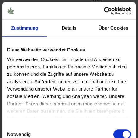
Gras lässt sich unkomplizierter konsumieren –
Zustimmung
Details
Über Cookies
zerkleinern, in den Vaporizer oder Joint, fertig.
Hasch braucht etwas mehr Vorbereitung. Durch
Diese Webseite verwendet Cookies
die kompakte Struktur muss es zerbröselt oder
Wir verwenden Cookies, um Inhalte und Anzeigen zu
erwärmt werden, bevor es sich gleichmäßig
personalisieren, Funktionen für soziale Medien anbieten
abbrennen lässt. Viele Konsumenten mischen
zu können und die Zugriffe auf unsere Website zu
analysieren. Außerdem geben wir Informationen zu Ihrer
Hasch deshalb mit Tabak, was allerdings
Verwendung unserer Website an unsere Partner für
zusätzliche gesundheitliche Risiken durch die
soziale Medien, Werbung und Analysen weiter. Unsere
Partner führen diese Informationen möglicherweise mit
Tabakverbrennung mit sich bringt.
weiteren Daten zusammen, die Sie ihnen bereitgestellt
haben oder die sie im Rahmen Ihrer Nutzung der Dienste
gesammelt haben.
Tipp:
Wer Hasch ohne Tabak konsumieren
Einwilligungsauswahl
Notwendig