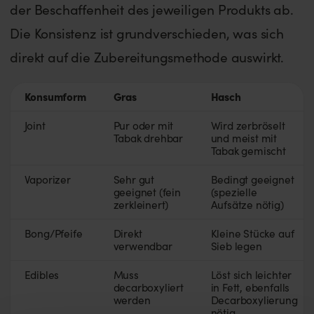
der Beschaffenheit des jeweiligen Produkts ab.
Die Konsistenz ist grundverschieden, was sich
direkt auf die Zubereitungsmethode auswirkt.
Konsumform
Gras
Hasch
Joint
Pur oder mit
Wird zerbröselt
Tabak drehbar
und meist mit
Tabak gemischt
Vaporizer
Sehr gut
Bedingt geeignet
geeignet (fein
(spezielle
zerkleinert)
Aufsätze nötig)
Bong/Pfeife
Direkt
Kleine Stücke auf
verwendbar
Sieb legen
Edibles
Muss
Löst sich leichter
decarboxyliert
in Fett, ebenfalls
werden
Decarboxylierung
nötig