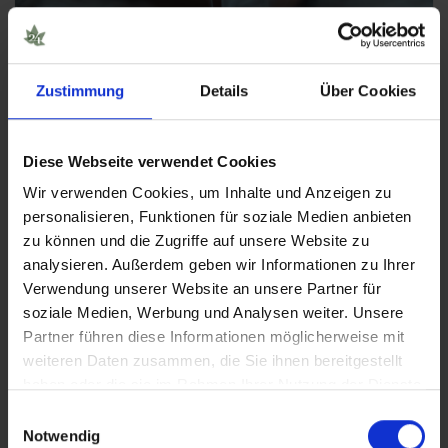
Erfahrungen mit dem HHC Vape
Zustimmung
Details
Über Cookies
Die Art des Produkts hat ebenfalls großen
Diese Webseite verwendet Cookies
HHC
Einfluss auf die Wirkung. So kannst du mit
Wir verwenden Cookies, um Inhalte und Anzeigen zu
personalisieren, Funktionen für soziale Medien anbieten
Vape Erfahrungen
machen, die sich stark von
zu können und die Zugriffe auf unsere Website zu
Edibles unterscheiden. Häufig berichten
analysieren. Außerdem geben wir Informationen zu Ihrer
HHC Vape
Konsumenten davon, dass sich das
Verwendung unserer Website an unsere Partner für
soziale Medien, Werbung und Analysen weiter. Unsere
High
ein wenig leichter und kopflastiger anfühlt
Partner führen diese Informationen möglicherweise mit
als bei Edibles. Und auch die Erfahrungen durch
weiteren Daten zusammen, die Sie ihnen bereitgestellt
haben oder die sie im Rahmen Ihrer Nutzung der Dienste
den Konsum von HHC Blüten sind nochmal
gesammelt haben.
Einwilligungsauswahl
etwas anders.
Notwendig