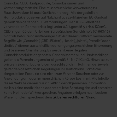
Cannabis, CBD, Hanfprodukte, Cannabissamen und
Vermehrungsmaterial. Eine missbräuchliche Verwendung zu
Rauschzwecken ist ausdrücklich untersagt. Alle dargestellten
Hanfprodukte basieren auf Nutzhanf aus zertifiziertem EU-Saatgut
gemäß den geltenden EU-Verordnungen. Der THC-Gehalt des
verwendeten Rohmaterials liegt unter 0,3 % gemäß § 1 Nr. 9 KCanG.
CBD ist gemäß dem Urteil des Europäischen Gerichtshofs (C-663/18)
nicht als Betäubungsmittel eingestuft. Auf dieser Plattform verwendete
Begriffe wie „Cannabis“, „CBD-Blüten“, „Hasch“, „Joints“, „Prerolls“ oder
„Edibles“ dienen ausschließlich der umgangssprachlichen Einordnung
und besseren Orientierung. Es werden keine illegalen
Cannabisprodukte angeboten. Cannabissamen und Hanfstecklinge
gelten als Vermehrungsmaterial gemäß § 1 Nr. 7 KCanG. Hinweise zum
privaten Eigenanbau erfolgen ausschließlich im Rahmen der jeweils
geltenden gesetzlichen Regelungen in Deutschland. Sämtliche
dargestellten Produkte sind nicht zum Verzehr, Rauchen oder zur
Anwendung am oder im menschlichen Körper bestimmt. Alle Inhalte
dieser Website dienen ausschließlich der allgemeinen Information,
stellen keine medizinische oder rechtliche Beratung dar und enthalten
keine Heil- oder Wirkversprechen. Angaben erfolgen nach bestem
Wissen und entsprechend dem
aktuellen rechtlichen Stand
.