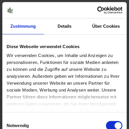
Wirkt 10-OH-HHC psychoaktiv?
Zustimmung
Details
Über Cookies
Ja, 10-OH-HHC wirkt psychoaktiv und
verursacht einen Rauschzustand.
Diese Webseite verwendet Cookies
Wir verwenden Cookies, um Inhalte und Anzeigen zu
Wie lange hält das 10-OH-
personalisieren, Funktionen für soziale Medien anbieten
HHC-High?
zu können und die Zugriffe auf unsere Website zu
analysieren. Außerdem geben wir Informationen zu Ihrer
Momentan mangelt es an verlässlichen
Verwendung unserer Website an unsere Partner für
soziale Medien, Werbung und Analysen weiter. Unsere
Erfahrungsberichten zum Thema,
Partner führen diese Informationen möglicherweise mit
jedoch gehen wir davon aus, dass das
weiteren Daten zusammen, die Sie ihnen bereitgestellt
haben oder die sie im Rahmen Ihrer Nutzung der Dienste
10-OH-HHC-High ähnlich lange anhält
gesammelt haben.
Einwilligungsauswahl
wie bei HHC oder sogar noch länger.
Notwendig