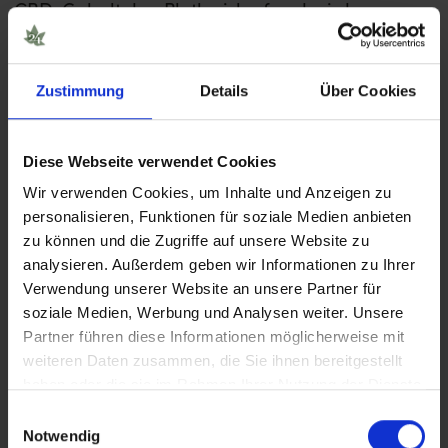
CBD-Gehalt den Blutkreislauf und wird von
diesem wirksam verarbeitet. Im Mittelpunkt
beim CBD dampfen steht oftmals ein
Zustimmung
Details
Über Cookies
beruhigender Effekt. Neben der entspannenden
Wirkung kann es bei vielen Menschen zu einem
Diese Webseite verwendet Cookies
gesteigerten Wohlbefinden beitragen.
Wir verwenden Cookies, um Inhalte und Anzeigen zu
personalisieren, Funktionen für soziale Medien anbieten
So schnell wirkt CBD Liquid
zu können und die Zugriffe auf unsere Website zu
analysieren. Außerdem geben wir Informationen zu Ihrer
Verwendung unserer Website an unsere Partner für
Wird CBD mittels Liquids über die Lungen
soziale Medien, Werbung und Analysen weiter. Unsere
inhaliert, führt dies am schnellsten zu einer
Partner führen diese Informationen möglicherweise mit
weiteren Daten zusammen, die Sie ihnen bereitgestellt
Wirkung, da das Cannabidiol praktisch sofort in
haben oder die sie im Rahmen Ihrer Nutzung der Dienste
den Blutkreislauf aufgenommen wird. Der
gesammelt haben.
Einwilligungsauswahl
Notwendig
spürbare Wirkungseintritt dauert hier bis zu 10