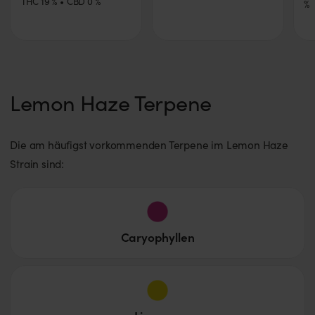
THC
19
%
CBD
0
%
%
Lemon Haze Terpene
Die am häufigst vorkommenden Terpene im Lemon Haze
Strain sind:
Caryophyllen