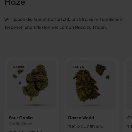
Haze
Wir haben die Genetik erforscht, um Strains mit ähnlichen
Terpenen und Effekten wie Lemon Haze zu finden.
SATIVA
SATIVA
Sour Gorilla
Dance World
Ch
Gorilla Diesel
THC
12
%
CBD
10
%
T