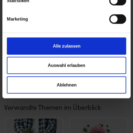
Statistiken
Marketing
Alle zulassen
Erkunde beliebte Produktwelten
Auswahl erlauben
Blüten
Joints
372
27
Ablehnen
Verwandte Themen im Überblick