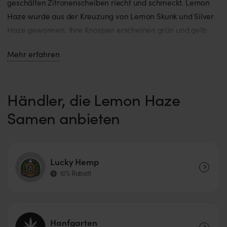
geschälten Zitronenscheiben riecht und schmeckt. Lemon
Haze wurde aus der Kreuzung von Lemon Skunk und Silver
Haze gewonnen. Ihre Knospen erscheinen grün und gelb
mit bernsteinfarbenen Haaren auf den Trichomen, die ihr
Mehr erfahren
die gelbe Färbung verleihen.
Händler, die Lemon Haze
Samen anbieten
Lucky Hemp
10% Rabatt
Hanfgarten