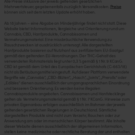
Alle Preise inklusive der jeweils geltenden gesetzlichen
Mehrwertsteuer, gegebenenfalls zuzüglich Versandkosten.
Preise
können sich seit dem letzten Update erhöht haben.
Ab 18 Jahren – eine Abgabe an Minderjährige findet nicht statt. Diese
Website bietet Informationen, Vergleiche und Orientierung rund um
Cannabis, CBD, Hanfprodukte, Cannabissamen und
Vermehrungsmaterial. Eine missbräuchliche Verwendung zu
Rauschzwecken ist ausdrücklich untersagt. Alle dargestellten
Hanfprodukte basieren auf Nutzhanf aus zertifiziertem EU-Saatgut
gemäß den geltenden EU-Verordnungen. Der THC-Gehalt des
verwendeten Rohmaterials liegt unter 0,3 % gemäß § 1 Nr. 9 KCanG.
CBD ist gemäß dem Urteil des Europäischen Gerichtshofs (C-663/18)
nicht als Betäubungsmittel eingestuft. Auf dieser Plattform verwendete
Begriffe wie „Cannabis“, „CBD-Blüten“, „Hasch“, „Joints“, „Prerolls“ oder
„Edibles“ dienen ausschließlich der umgangssprachlichen Einordnung
und besseren Orientierung. Es werden keine illegalen
Cannabisprodukte angeboten. Cannabissamen und Hanfstecklinge
gelten als Vermehrungsmaterial gemäß § 1 Nr. 7 KCanG. Hinweise zum
privaten Eigenanbau erfolgen ausschließlich im Rahmen der jeweils
geltenden gesetzlichen Regelungen in Deutschland. Sämtliche
dargestellten Produkte sind nicht zum Verzehr, Rauchen oder zur
Anwendung am oder im menschlichen Körper bestimmt. Alle Inhalte
dieser Website dienen ausschließlich der allgemeinen Information,
stellen keine medizinische oder rechtliche Beratung dar und enthalten