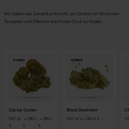
Wir haben die Genetik erforscht, um Strains mit ähnlichen
Terpenen und Effekten wie Frisian Duck zu finden.
HYBRID
HYBRID
Cactus Cooler
Black Destroyer
C
THC
20
CBD
1
CBG
1
THC
14
%
CBD
0
%
T
%
%
%