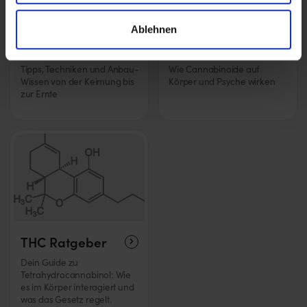
Ablehnen
Anbau
Wirkung
Tipps, Techniken und Anbau-
Wie Cannabinoide auf
Wissen von der Keimung bis
Körper und Psyche wirken
zur Ernte
THC Ratgeber
Dein Guide zu
Tetrahydrocannabinol: Wie
es im Körper interagiert und
was das Gesetz regelt.