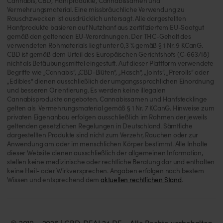
Cannabis, CBD, Hanfprodukte, Cannabissamen und
Vermehrungsmaterial. Eine missbräuchliche Verwendung zu
Rauschzwecken ist ausdrücklich untersagt. Alle dargestellten
Hanfprodukte basieren auf Nutzhanf aus zertifiziertem EU-Saatgut
gemäß den geltenden EU-Verordnungen. Der THC-Gehalt des
verwendeten Rohmaterials liegt unter 0,3 % gemäß § 1 Nr. 9 KCanG.
CBD ist gemäß dem Urteil des Europäischen Gerichtshofs (C-663/18)
nicht als Betäubungsmittel eingestuft. Auf dieser Plattform verwendete
Begriffe wie „Cannabis“, „CBD-Blüten“, „Hasch“, „Joints“, „Prerolls“ oder
„Edibles“ dienen ausschließlich der umgangssprachlichen Einordnung
und besseren Orientierung. Es werden keine illegalen
Cannabisprodukte angeboten. Cannabissamen und Hanfstecklinge
gelten als Vermehrungsmaterial gemäß § 1 Nr. 7 KCanG. Hinweise zum
privaten Eigenanbau erfolgen ausschließlich im Rahmen der jeweils
geltenden gesetzlichen Regelungen in Deutschland. Sämtliche
dargestellten Produkte sind nicht zum Verzehr, Rauchen oder zur
Anwendung am oder im menschlichen Körper bestimmt. Alle Inhalte
dieser Website dienen ausschließlich der allgemeinen Information,
stellen keine medizinische oder rechtliche Beratung dar und enthalten
keine Heil- oder Wirkversprechen. Angaben erfolgen nach bestem
Wissen und entsprechend dem
aktuellen rechtlichen Stand
.
© 2019 – 2026 | CBD-DEAL24.DE – Alle Rechte vorbehalten