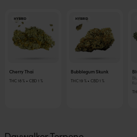
HYBRID
HYBRID
Cherry Thai
Bubblegum Skunk
Bl
Bl
THC
18
%
CBD
1
%
THC
19
%
CBD
1
%
Ku
T
Daywalker Terpene