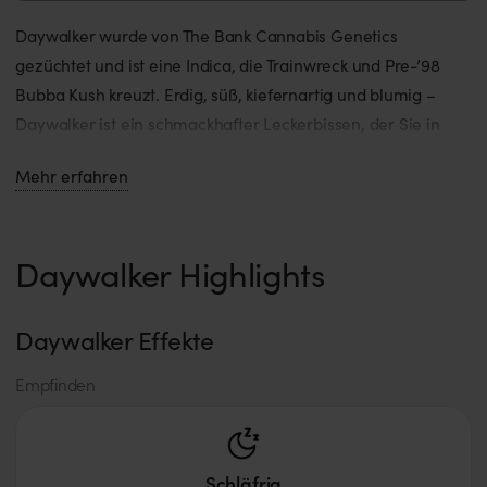
Daywalker wurde von The Bank Cannabis Genetics
gezüchtet und ist eine Indica, die Trainwreck und Pre-’98
Bubba Kush kreuzt. Erdig, süß, kiefernartig und blumig –
Daywalker ist ein schmackhafter Leckerbissen, der Sie in
einen Zustand der Entspannung und Glückseligkeit
Mehr erfahren
versetzen wird. Die Knospen haben eine hellgrüne Farbe mit
lila Sprenkeln und eine ähnliche Knospenstruktur wie die
Elternsorte Trainwreck.
Daywalker Highlights
Daywalker Effekte
Empfinden
Schläfrig