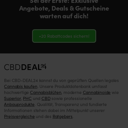
Sei der Erste: Exklusive
Angebote, Deals & Gutscheine
warten auf dich!
+20 Rabattcodes sichern!
Bei CBD-DEAL24 kannst du von geprüften Quellen legales
Cannabis kaufen
. Unsere Produktdatenbank umfasst
hochwertige
Cannabisblüten
, moderne
Cannabinoide
wie
Superior
,
PHC
und
CBD
sowie professionelle
Anbauprodukte
. Qualität, Transparenz und fundierte
Informationen stehen dabei im Mittelpunkt unserer
Preisvergleiche
und des
Ratgebers
.