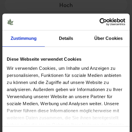
Hoch
Sehr hoch
Zustimmung
Details
Über Cookies
Blütezeit
< 8 Wochen
Diese Webseite verwendet Cookies
8 – 10 Wochen
Wir verwenden Cookies, um Inhalte und Anzeigen zu
personalisieren, Funktionen für soziale Medien anbieten
> 11 Wochen
zu können und die Zugriffe auf unsere Website zu
analysieren. Außerdem geben wir Informationen zu Ihrer
Verwendung unserer Website an unsere Partner für
soziale Medien, Werbung und Analysen weiter. Unsere
Partner führen diese Informationen möglicherweise mit
weiteren Daten zusammen, die Sie ihnen bereitgestellt
haben oder die sie im Rahmen Ihrer Nutzung der Dienste
gesammelt haben.