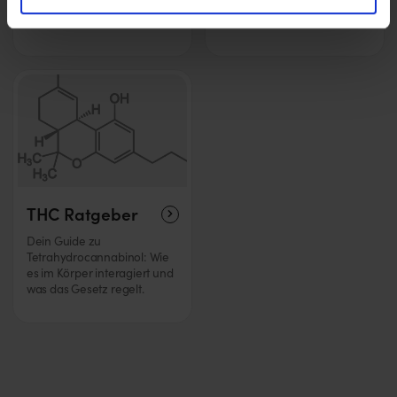
Wissen von der Keimung bis
Körper und Psyche wirken
zur Ernte
THC Ratgeber
Dein Guide zu
Tetrahydrocannabinol: Wie
es im Körper interagiert und
was das Gesetz regelt.