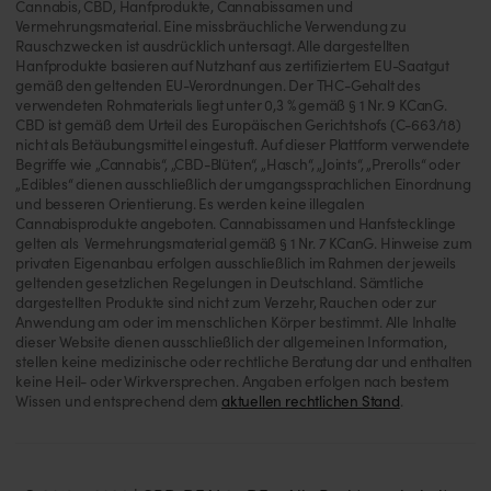
Cannabis, CBD, Hanfprodukte, Cannabissamen und
Vermehrungsmaterial. Eine missbräuchliche Verwendung zu
Rauschzwecken ist ausdrücklich untersagt. Alle dargestellten
Hanfprodukte basieren auf Nutzhanf aus zertifiziertem EU-Saatgut
gemäß den geltenden EU-Verordnungen. Der THC-Gehalt des
verwendeten Rohmaterials liegt unter 0,3 % gemäß § 1 Nr. 9 KCanG.
CBD ist gemäß dem Urteil des Europäischen Gerichtshofs (C-663/18)
nicht als Betäubungsmittel eingestuft. Auf dieser Plattform verwendete
Begriffe wie „Cannabis“, „CBD-Blüten“, „Hasch“, „Joints“, „Prerolls“ oder
„Edibles“ dienen ausschließlich der umgangssprachlichen Einordnung
und besseren Orientierung. Es werden keine illegalen
Cannabisprodukte angeboten. Cannabissamen und Hanfstecklinge
gelten als Vermehrungsmaterial gemäß § 1 Nr. 7 KCanG. Hinweise zum
privaten Eigenanbau erfolgen ausschließlich im Rahmen der jeweils
geltenden gesetzlichen Regelungen in Deutschland. Sämtliche
dargestellten Produkte sind nicht zum Verzehr, Rauchen oder zur
Anwendung am oder im menschlichen Körper bestimmt. Alle Inhalte
dieser Website dienen ausschließlich der allgemeinen Information,
stellen keine medizinische oder rechtliche Beratung dar und enthalten
keine Heil- oder Wirkversprechen. Angaben erfolgen nach bestem
Wissen und entsprechend dem
aktuellen rechtlichen Stand
.