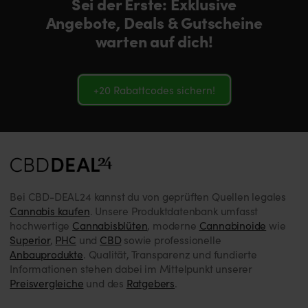
Sei der Erste: Exklusive
Angebote, Deals & Gutscheine
warten auf dich!
+20 Rabattcodes sichern!
Bei CBD-DEAL24 kannst du von geprüften Quellen legales
Cannabis kaufen
. Unsere Produktdatenbank umfasst
hochwertige
Cannabisblüten
, moderne
Cannabinoide
wie
Superior
,
PHC
und
CBD
sowie professionelle
Anbauprodukte
. Qualität, Transparenz und fundierte
Informationen stehen dabei im Mittelpunkt unserer
Preisvergleiche
und des
Ratgebers
.