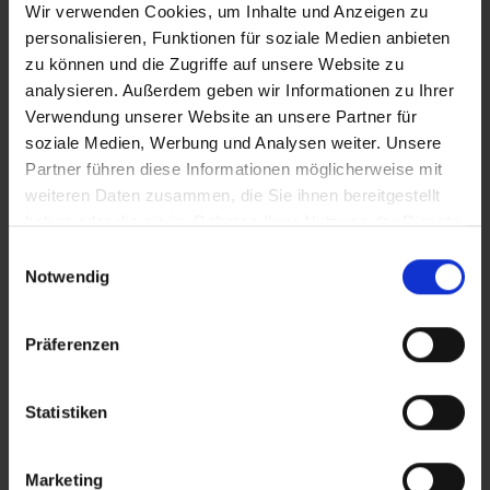
Niedrig
Wir verwenden Cookies, um Inhalte und Anzeigen zu
personalisieren, Funktionen für soziale Medien anbieten
Mittel
zu können und die Zugriffe auf unsere Website zu
analysieren. Außerdem geben wir Informationen zu Ihrer
Hoch
Verwendung unserer Website an unsere Partner für
soziale Medien, Werbung und Analysen weiter. Unsere
Sehr hoch
Partner führen diese Informationen möglicherweise mit
weiteren Daten zusammen, die Sie ihnen bereitgestellt
haben oder die sie im Rahmen Ihrer Nutzung der Dienste
Blütezeit
gesammelt haben.
Einwilligungsauswahl
< 8 Wochen
Notwendig
8 – 10 Wochen
Präferenzen
> 11 Wochen
Statistiken
Marketing