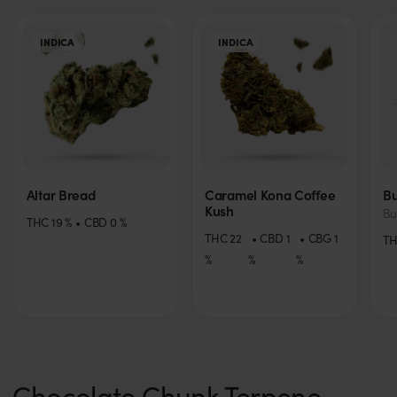
INDICA
INDICA
Altar Bread
Caramel Kona Coffee
B
Kush
Bu
THC
19
%
CBD
0
%
THC
22
CBD
1
CBG
1
T
%
%
%
Chocolate Chunk Terpene