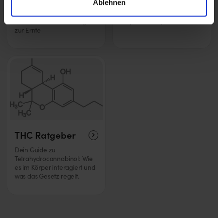
Ablehnen
Tipps, Techniken und Anbau-
Wie Cannabinoide auf
Wissen von der Keimung bis
Körper und Psyche wirken
zur Ernte
THC Ratgeber
Dein Guide zu
Tetrahydrocannabinol: Wie
es im Körper interagiert und
was das Gesetz regelt.