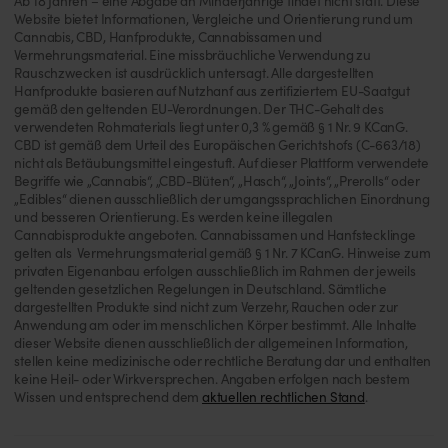
Ab 18 Jahren – eine Abgabe an Minderjährige findet nicht statt. Diese
Website bietet Informationen, Vergleiche und Orientierung rund um
Cannabis, CBD, Hanfprodukte, Cannabissamen und
Vermehrungsmaterial. Eine missbräuchliche Verwendung zu
Rauschzwecken ist ausdrücklich untersagt. Alle dargestellten
Hanfprodukte basieren auf Nutzhanf aus zertifiziertem EU-Saatgut
gemäß den geltenden EU-Verordnungen. Der THC-Gehalt des
verwendeten Rohmaterials liegt unter 0,3 % gemäß § 1 Nr. 9 KCanG.
CBD ist gemäß dem Urteil des Europäischen Gerichtshofs (C-663/18)
nicht als Betäubungsmittel eingestuft. Auf dieser Plattform verwendete
Begriffe wie „Cannabis“, „CBD-Blüten“, „Hasch“, „Joints“, „Prerolls“ oder
„Edibles“ dienen ausschließlich der umgangssprachlichen Einordnung
und besseren Orientierung. Es werden keine illegalen
Cannabisprodukte angeboten. Cannabissamen und Hanfstecklinge
gelten als Vermehrungsmaterial gemäß § 1 Nr. 7 KCanG. Hinweise zum
privaten Eigenanbau erfolgen ausschließlich im Rahmen der jeweils
geltenden gesetzlichen Regelungen in Deutschland. Sämtliche
dargestellten Produkte sind nicht zum Verzehr, Rauchen oder zur
Anwendung am oder im menschlichen Körper bestimmt. Alle Inhalte
dieser Website dienen ausschließlich der allgemeinen Information,
stellen keine medizinische oder rechtliche Beratung dar und enthalten
keine Heil- oder Wirkversprechen. Angaben erfolgen nach bestem
Wissen und entsprechend dem
aktuellen rechtlichen Stand
.