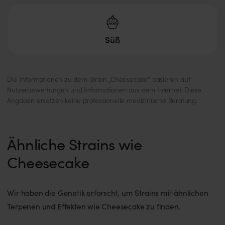
Empfohlen bei:
Schlaflosigkeit, chronische
Schmerzen, Angst, Appetitlosigkeit.
Süß
Besonders beliebt bei Patienten mit
Schlafproblemen.
Die Informationen zu dem Strain „Cheesecake“ basieren auf
Nutzerbewertungen und Informationen aus dem Internet. Diese
Angaben ersetzen keine professionelle medizinische Beratung.
Nebenwirkungen
Trockener Mund, trockene Augen, gelegentlich
Ähnliche Strains wie
Schwindel.
Cheesecake
Aussehen & Anbau
Wir haben die Genetik erforscht, um Strains mit ähnlichen
Terpenen und Effekten wie Cheesecake zu finden.
Buds:
Mittelgroß, dicht, dunkelgrün bis violett, mit