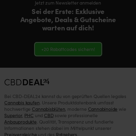
Jetzt zum Newsletter anmelden
Sei der Erste: Exklusive
Angebote, Deals & Gutscheine
warten auf dich!
+20 Rabattcodes sichern!
Bei CBD-DEAL24 kannst du von geprüften Quellen legales
Cannabis kaufen
. Unsere Produktdatenbank umfasst
hochwertige
Cannabisblüten
, moderne
Cannabinoide
wie
Superior
,
PHC
und
CBD
sowie professionelle
Anbauprodukte
. Qualität, Transparenz und fundierte
Informationen stehen dabei im Mittelpunkt unserer
Preisvergleiche
und des
Ratgebers
.