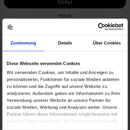
Mittel
Hoch
Sehr hoch
Zustimmung
Details
Über Cookies
Blütezeit
< 8 Wochen
Diese Webseite verwendet Cookies
Wir verwenden Cookies, um Inhalte und Anzeigen zu
8 – 10 Wochen
personalisieren, Funktionen für soziale Medien anbieten
zu können und die Zugriffe auf unsere Website zu
> 11 Wochen
analysieren. Außerdem geben wir Informationen zu Ihrer
Verwendung unserer Website an unsere Partner für
soziale Medien, Werbung und Analysen weiter. Unsere
Partner führen diese Informationen möglicherweise mit
weiteren Daten zusammen, die Sie ihnen bereitgestellt
haben oder die sie im Rahmen Ihrer Nutzung der Dienste