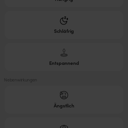
CBD:
Sehr gering, meist <1%.
Terpenprofil & Aromen
Schläfrig
Dominant:
Limonen, Linalool, Myrcen, Beta-
Caryophyllen, Alpha-Humulen.
Entspannend
Aromen:
Stark käseartig, musky, mit süßen, cremigen
Nebenwirkungen
und leicht erdigen oder würzigen Untertönen.
Geschmack: Süß, cremig, teils leicht zitrusartig
oder würzig, aber vor allem „cheesy“ und
Ängstlich
musky – weniger fruchtig als der Name
vermuten lässt.