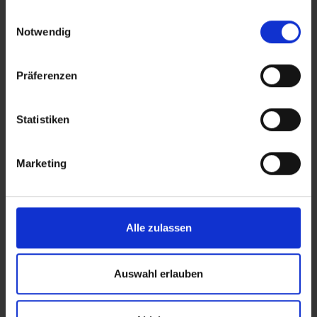
gesammelt haben.
Einwilligungsauswahl
Notwendig
Erkunde beliebte Produktwelten
Präferenzen
Blüten
Joints
372
27
Statistiken
Marketing
Verwandte Themen im Überblick
Alle zulassen
Auswahl erlauben
Anbau
Wirkung