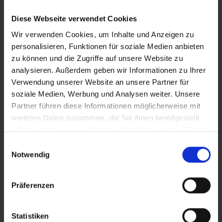
Groß
Diese Webseite verwendet Cookies
Wir verwenden Cookies, um Inhalte und Anzeigen zu
Ertrag
personalisieren, Funktionen für soziale Medien anbieten
zu können und die Zugriffe auf unsere Website zu
Niedrig
analysieren. Außerdem geben wir Informationen zu Ihrer
Mittel
Verwendung unserer Website an unsere Partner für
soziale Medien, Werbung und Analysen weiter. Unsere
Hoch
Partner führen diese Informationen möglicherweise mit
weiteren Daten zusammen, die Sie ihnen bereitgestellt
Sehr hoch
haben oder die sie im Rahmen Ihrer Nutzung der Dienste
gesammelt haben.
Einwilligungsauswahl
Notwendig
Blütezeit
< 8 Wochen
Präferenzen
8 – 10 Wochen
Statistiken