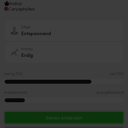
Indica
Caryophyllen
Effekt
Entspannend
Aroma
Erdig
wenig THC
viel THC
entspannend
energetisierend
Samen entdecken