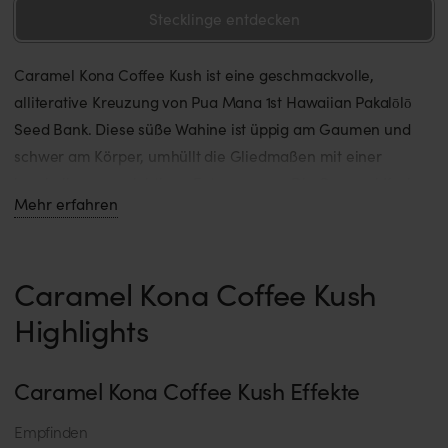
Stecklinge entdecken
Caramel Kona Coffee Kush ist eine geschmackvolle,
alliterative Kreuzung von Pua Mana 1st Hawaiian Pakalōlō
Seed Bank. Diese süße Wahine ist üppig am Gaumen und
schwer am Körper, umhüllt die Gliedmaßen mit einer
kuscheligen, gewichtigen Entspannung. Die Caramel Kush-
Mehr erfahren
Mutter von CKC Kush verleiht dieser Sorte ihren
vorherrschenden Geschmack und ihre körperlichen
Wirkungen, aber der Kona Gold-Vater der Sorte scheint mit
Caramel Kona Coffee Kush
latent würzigen Untertönen und einem berauschenden
mentalen Rausch durch. Caramel Kona Coffee Kush gilt als
Highlights
eine der köstlichsten Sorten in den Archiven von Pua Mana
und ist die perfekte Sorte, um Stress abzubauen und sich am
Caramel Kona Coffee Kush Effekte
Ende des Tages zu verwöhnen.
Empfinden