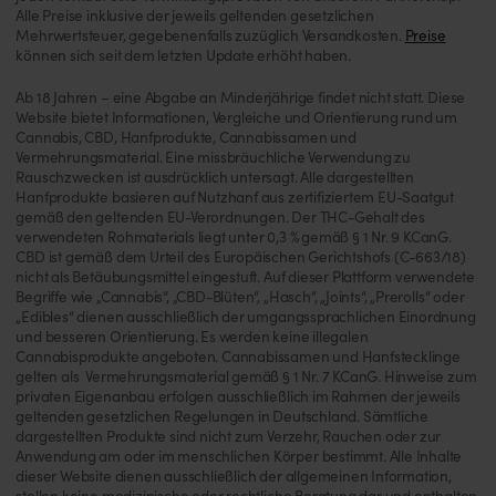
Alle Preise inklusive der jeweils geltenden gesetzlichen
Mehrwertsteuer, gegebenenfalls zuzüglich Versandkosten.
Preise
können sich seit dem letzten Update erhöht haben.
Ab 18 Jahren – eine Abgabe an Minderjährige findet nicht statt. Diese
Website bietet Informationen, Vergleiche und Orientierung rund um
Cannabis, CBD, Hanfprodukte, Cannabissamen und
Vermehrungsmaterial. Eine missbräuchliche Verwendung zu
Rauschzwecken ist ausdrücklich untersagt. Alle dargestellten
Hanfprodukte basieren auf Nutzhanf aus zertifiziertem EU-Saatgut
gemäß den geltenden EU-Verordnungen. Der THC-Gehalt des
verwendeten Rohmaterials liegt unter 0,3 % gemäß § 1 Nr. 9 KCanG.
CBD ist gemäß dem Urteil des Europäischen Gerichtshofs (C-663/18)
nicht als Betäubungsmittel eingestuft. Auf dieser Plattform verwendete
Begriffe wie „Cannabis“, „CBD-Blüten“, „Hasch“, „Joints“, „Prerolls“ oder
„Edibles“ dienen ausschließlich der umgangssprachlichen Einordnung
und besseren Orientierung. Es werden keine illegalen
Cannabisprodukte angeboten. Cannabissamen und Hanfstecklinge
gelten als Vermehrungsmaterial gemäß § 1 Nr. 7 KCanG. Hinweise zum
privaten Eigenanbau erfolgen ausschließlich im Rahmen der jeweils
geltenden gesetzlichen Regelungen in Deutschland. Sämtliche
dargestellten Produkte sind nicht zum Verzehr, Rauchen oder zur
Anwendung am oder im menschlichen Körper bestimmt. Alle Inhalte
dieser Website dienen ausschließlich der allgemeinen Information,
stellen keine medizinische oder rechtliche Beratung dar und enthalten