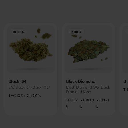
INDICA
INDICA
Black ’84
Black Diamond
B
UW Black '84, Black 1984
Black Diamond OG, Black
T
Diamond Kush
THC
13
%
CBD
0
%
THC
17
CBD
0
CBG
1
%
%
%