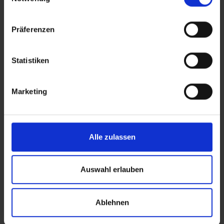
Blüten
Joints
372
27
Präferenzen
Statistiken
Verwandte Themen im Überblick
Marketing
Alle zulassen
Auswahl erlauben
Anbau
Wirkung
Tipps, Techniken und Anbau-
Wie Cannabinoide auf
Wissen von der Keimung bis
Körper und Psyche wirken
Ablehnen
zur Ernte