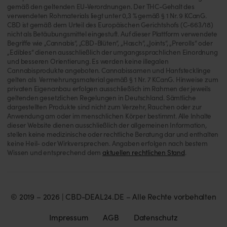
gemäß den geltenden EU-Verordnungen. Der THC-Gehalt des
verwendeten Rohmaterials liegt unter 0,3 % gemäß § 1 Nr. 9 KCanG.
CBD ist gemäß dem Urteil des Europäischen Gerichtshofs (C-663/18)
nicht als Betäubungsmittel eingestuft. Auf dieser Plattform verwendete
Begriffe wie „Cannabis“, „CBD-Blüten“, „Hasch“, „Joints“, „Prerolls“ oder
„Edibles“ dienen ausschließlich der umgangssprachlichen Einordnung
und besseren Orientierung. Es werden keine illegalen
Cannabisprodukte angeboten. Cannabissamen und Hanfstecklinge
gelten als Vermehrungsmaterial gemäß § 1 Nr. 7 KCanG. Hinweise zum
privaten Eigenanbau erfolgen ausschließlich im Rahmen der jeweils
geltenden gesetzlichen Regelungen in Deutschland. Sämtliche
dargestellten Produkte sind nicht zum Verzehr, Rauchen oder zur
Anwendung am oder im menschlichen Körper bestimmt. Alle Inhalte
dieser Website dienen ausschließlich der allgemeinen Information,
stellen keine medizinische oder rechtliche Beratung dar und enthalten
keine Heil- oder Wirkversprechen. Angaben erfolgen nach bestem
Wissen und entsprechend dem
aktuellen rechtlichen Stand
.
© 2019 – 2026 | CBD-DEAL24.DE – Alle Rechte vorbehalten
Impressum
AGB
Datenschutz