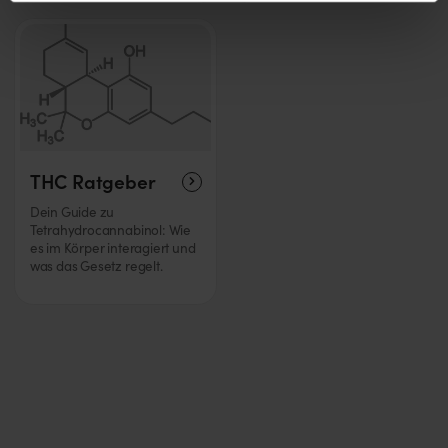
THC Ratgeber
Dein Guide zu
Tetrahydrocannabinol: Wie
es im Körper interagiert und
was das Gesetz regelt.