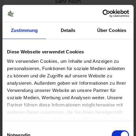
Sehr hoch
Blütezeit
Zustimmung
Details
Über Cookies
< 8 Wochen
8 – 10 Wochen
Diese Webseite verwendet Cookies
Wir verwenden Cookies, um Inhalte und Anzeigen zu
> 11 Wochen
personalisieren, Funktionen für soziale Medien anbieten
zu können und die Zugriffe auf unsere Website zu
analysieren. Außerdem geben wir Informationen zu Ihrer
Verwendung unserer Website an unsere Partner für
soziale Medien, Werbung und Analysen weiter. Unsere
Partner führen diese Informationen möglicherweise mit
weiteren Daten zusammen, die Sie ihnen bereitgestellt
haben oder die sie im Rahmen Ihrer Nutzung der Dienste
Erkunde beliebte Produktwelten
gesammelt haben.
Einwilligungsauswahl
Notwendig