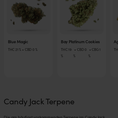
Blue Magic
Bay Platinum Cookies
A
THC
21
%
CBD
0
%
THC
19
CBD
0
CBG
1
T
%
%
%
Candy Jack Terpene
Die am häufigst vorkommenden Terpene im Candy Jack