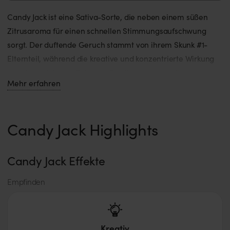
Candy Jack ist eine Sativa-Sorte, die neben einem süßen
Zitrusaroma für einen schnellen Stimmungsaufschwung
sorgt. Der duftende Geruch stammt von ihrem Skunk #1-
Elternteil, während die kreative und konzentrierte Wirkung
von der Jack Herer-Seite der Familie stammt. Während ihr
Mehr erfahren
komplexes Terpenprofil selbst den hartgesottensten Kenner
beeindrucken kann, schätzen Patienten in der Regel die
Fähigkeit von Candy Jack, Stress, Depressionen und
Candy Jack Highlights
Appetitlosigkeit zu bekämpfen. Candy Jack hat bereits einige
Cannabis Cups gewonnen, und ihre Potenz, ihr Geschmack
und ihre Wirkung haben dieser Sativa einen hervorragenden
Candy Jack Effekte
Ruf in der Cannabiswelt eingebracht.
Empfinden
Kreativ