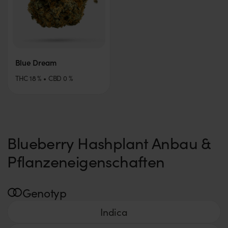
Blue Dream
THC
18
%
CBD
0
%
Blueberry Hashplant Anbau &
Pflanzeneigenschaften
Genotyp
Indica