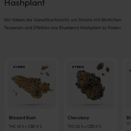
Hashplant
Wir haben die Genetik erforscht, um Strains mit ähnlichen
Terpenen und Effekten wie Blueberry Hashplant zu finden.
HYBRID
HYBRID
Blizzard Bush
Chocolony
Bl
B
THC
16
%
CBD
0
%
THC
20
%
CBD
0
%