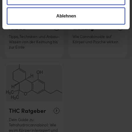
Ablehnen
Anbau
Wirkung
Tipps, Techniken und Anbau-
Wie Cannabinoide auf
Wissen von der Keimung bis
Körper und Psyche wirken
zur Ernte
THC Ratgeber
Dein Guide zu
Tetrahydrocannabinol: Wie
es im Körper interagiert und