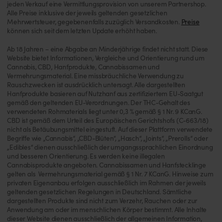
jeden Verkauf eine Vermittlungsprovision von unserem Partnershop.
Alle Preise inklusive der jeweils geltenden gesetzlichen
Mehrwertsteuer, gegebenenfalls zuzüglich Versandkosten.
Preise
können sich seit dem letzten Update erhöht haben.
Ab 18 Jahren – eine Abgabe an Minderjährige findet nicht statt. Diese
Website bietet Informationen, Vergleiche und Orientierung rund um
Cannabis, CBD, Hanfprodukte, Cannabissamen und
Vermehrungsmaterial. Eine missbräuchliche Verwendung zu
Rauschzwecken ist ausdrücklich untersagt. Alle dargestellten
Hanfprodukte basieren auf Nutzhanf aus zertifiziertem EU-Saatgut
gemäß den geltenden EU-Verordnungen. Der THC-Gehalt des
verwendeten Rohmaterials liegt unter 0,3 % gemäß § 1 Nr. 9 KCanG.
CBD ist gemäß dem Urteil des Europäischen Gerichtshofs (C-663/18)
nicht als Betäubungsmittel eingestuft. Auf dieser Plattform verwendete
Begriffe wie „Cannabis“, „CBD-Blüten“, „Hasch“, „Joints“, „Prerolls“ oder
„Edibles“ dienen ausschließlich der umgangssprachlichen Einordnung
und besseren Orientierung. Es werden keine illegalen
Cannabisprodukte angeboten. Cannabissamen und Hanfstecklinge
gelten als Vermehrungsmaterial gemäß § 1 Nr. 7 KCanG. Hinweise zum
privaten Eigenanbau erfolgen ausschließlich im Rahmen der jeweils
geltenden gesetzlichen Regelungen in Deutschland. Sämtliche
dargestellten Produkte sind nicht zum Verzehr, Rauchen oder zur
Anwendung am oder im menschlichen Körper bestimmt. Alle Inhalte
dieser Website dienen ausschließlich der allgemeinen Information,