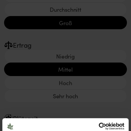
Durchschnitt
Groß
Ertrag
Niedrig
Mittel
Hoch
Sehr hoch
Blütezeit
< 8 Wochen