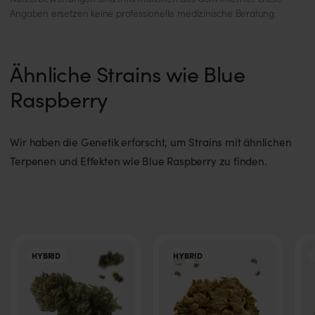
Berichte für Blue Raspberry sind jedoch selten.
Angaben ersetzen keine professionelle medizinische Beratung.
Terpene
Ähnliche Strains wie Blue
Zu den führenden Terpenen zählen wahrscheinlich Myrcen,
Raspberry
Limonen und Caryophyllen, was sich aus dem süßen,
fruchtigen und leicht skunkigen Aroma ableiten lässt.
Wir haben die Genetik erforscht, um Strains mit ähnlichen
Terpenen und Effekten wie Blue Raspberry zu finden.
Wuchshöhe
Zur genauen Endhöhe gibt es keine präzisen Angaben,
erfahrungsgemäß bleibt sie als Hybrid mittelhoch bis hoch.
HYBRID
HYBRID
Werte für THC, CBD, CBG