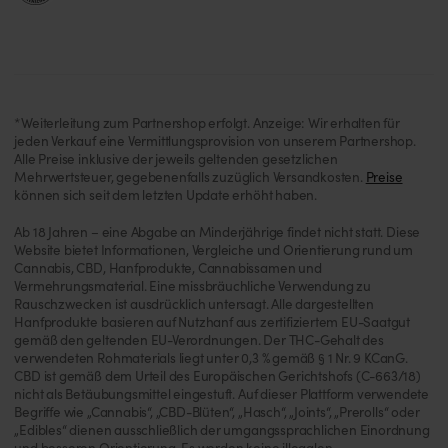
*Weiterleitung zum Partnershop erfolgt. Anzeige: Wir erhalten für
jeden Verkauf eine Vermittlungsprovision von unserem Partnershop.
Alle Preise inklusive der jeweils geltenden gesetzlichen
Mehrwertsteuer, gegebenenfalls zuzüglich Versandkosten.
Preise
können sich seit dem letzten Update erhöht haben.
Ab 18 Jahren – eine Abgabe an Minderjährige findet nicht statt. Diese
Website bietet Informationen, Vergleiche und Orientierung rund um
Cannabis, CBD, Hanfprodukte, Cannabissamen und
Vermehrungsmaterial. Eine missbräuchliche Verwendung zu
Rauschzwecken ist ausdrücklich untersagt. Alle dargestellten
Hanfprodukte basieren auf Nutzhanf aus zertifiziertem EU-Saatgut
gemäß den geltenden EU-Verordnungen. Der THC-Gehalt des
verwendeten Rohmaterials liegt unter 0,3 % gemäß § 1 Nr. 9 KCanG.
CBD ist gemäß dem Urteil des Europäischen Gerichtshofs (C-663/18)
nicht als Betäubungsmittel eingestuft. Auf dieser Plattform verwendete
Begriffe wie „Cannabis“, „CBD-Blüten“, „Hasch“, „Joints“, „Prerolls“ oder
„Edibles“ dienen ausschließlich der umgangssprachlichen Einordnung
und besseren Orientierung. Es werden keine illegalen