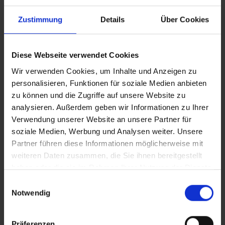
8 – 10 Wochen
Zustimmung
Details
Über Cookies
> 11 Wochen
Diese Webseite verwendet Cookies
Wir verwenden Cookies, um Inhalte und Anzeigen zu
personalisieren, Funktionen für soziale Medien anbieten
zu können und die Zugriffe auf unsere Website zu
analysieren. Außerdem geben wir Informationen zu Ihrer
Verwendung unserer Website an unsere Partner für
soziale Medien, Werbung und Analysen weiter. Unsere
Partner führen diese Informationen möglicherweise mit
Erkunde beliebte Produktwelten
weiteren Daten zusammen, die Sie ihnen bereitgestellt
haben oder die sie im Rahmen Ihrer Nutzung der Dienste
gesammelt haben.
Blüten
Joints
Einwilligungsauswahl
372
27
Notwendig
Präferenzen