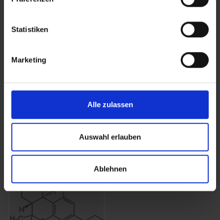
Verwandte Themen im Überblick
Statistiken
Marketing
Alle zulassen
Anbau
Wirkung
Tipps, Techniken und Anbau-
Wie Cannabinoide auf
Wissen von der Keimung bis
Körper und Psyche wirken
Auswahl erlauben
zur Ernte
Ablehnen