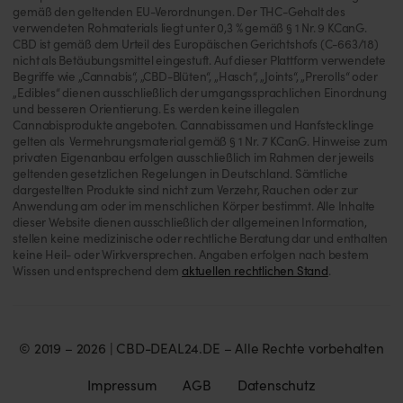
gemäß den geltenden EU-Verordnungen. Der THC-Gehalt des
verwendeten Rohmaterials liegt unter 0,3 % gemäß § 1 Nr. 9 KCanG.
CBD ist gemäß dem Urteil des Europäischen Gerichtshofs (C-663/18)
nicht als Betäubungsmittel eingestuft. Auf dieser Plattform verwendete
Begriffe wie „Cannabis“, „CBD-Blüten“, „Hasch“, „Joints“, „Prerolls“ oder
„Edibles“ dienen ausschließlich der umgangssprachlichen Einordnung
und besseren Orientierung. Es werden keine illegalen
Cannabisprodukte angeboten. Cannabissamen und Hanfstecklinge
gelten als Vermehrungsmaterial gemäß § 1 Nr. 7 KCanG. Hinweise zum
privaten Eigenanbau erfolgen ausschließlich im Rahmen der jeweils
geltenden gesetzlichen Regelungen in Deutschland. Sämtliche
dargestellten Produkte sind nicht zum Verzehr, Rauchen oder zur
Anwendung am oder im menschlichen Körper bestimmt. Alle Inhalte
dieser Website dienen ausschließlich der allgemeinen Information,
stellen keine medizinische oder rechtliche Beratung dar und enthalten
keine Heil- oder Wirkversprechen. Angaben erfolgen nach bestem
Wissen und entsprechend dem
aktuellen rechtlichen Stand
.
© 2019 – 2026 | CBD-DEAL24.DE – Alle Rechte vorbehalten
Impressum
AGB
Datenschutz