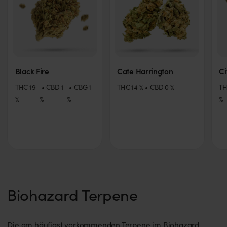
Black Fire
Cate Harrington
Ci
THC
19
CBD
1
CBG
1
THC
14
%
CBD
0
%
T
%
%
%
%
Biohazard Terpene
Die am häufigst vorkommenden Terpene im Biohazard