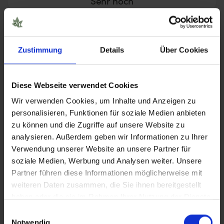
Sehr hoch
Blütezeit
Zustimmung
Details
Über Cookies
< 8 Wochen
8 – 10 Wochen
Diese Webseite verwendet Cookies
Wir verwenden Cookies, um Inhalte und Anzeigen zu
> 11 Wochen
personalisieren, Funktionen für soziale Medien anbieten
zu können und die Zugriffe auf unsere Website zu
analysieren. Außerdem geben wir Informationen zu Ihrer
Verwendung unserer Website an unsere Partner für
soziale Medien, Werbung und Analysen weiter. Unsere
Partner führen diese Informationen möglicherweise mit
weiteren Daten zusammen, die Sie ihnen bereitgestellt
haben oder die sie im Rahmen Ihrer Nutzung der Dienste
Erkunde beliebte Produktwelten
gesammelt haben.
Einwilligungsauswahl
Notwendig