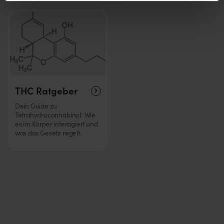
THC Ratgeber
Dein Guide zu
Tetrahydrocannabinol: Wie
es im Körper interagiert und
was das Gesetz regelt.