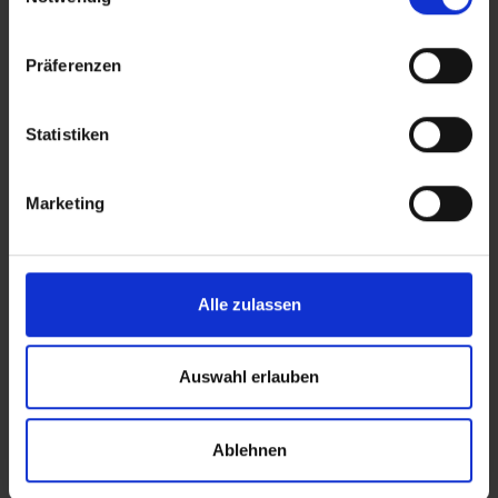
Blüten
Joints
372
27
Präferenzen
Statistiken
Verwandte Themen im Überblick
Marketing
Alle zulassen
Auswahl erlauben
Anbau
Wirkung
Tipps, Techniken und Anbau-
Wie Cannabinoide auf
Wissen von der Keimung bis
Körper und Psyche wirken
Ablehnen
zur Ernte