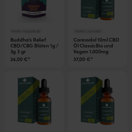
Marke:
HappyBuds
Marke:
Cannadol
Buddha’s Relief
Cannadol 10ml CBD
CBD/CBG Blüten 1g /
Öl ClassicBio und
3g 3 gr
Vegan 1.000mg
24,00 €*
37,00 €*