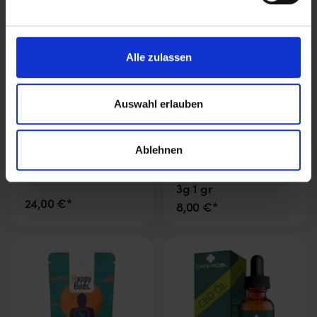
Alle zulassen
Auswahl erlauben
Marke:
BioBloom
Marke:
HappyBuds
Ablehnen
BioBloom CBD
Buddha’s Relief
Schmerzpflaster
CBD/CBG Blüten 1g /
3g 1 gr
24,00 €*
8,00 €*