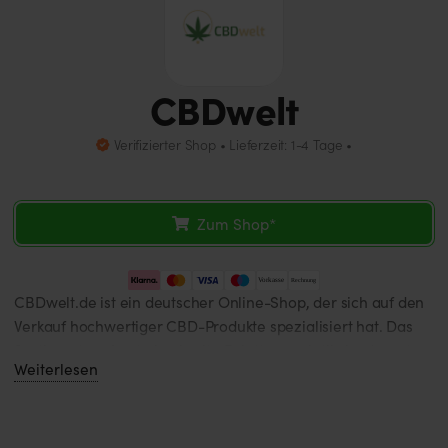
CBDwelt
Verifizierter Shop • Lieferzeit: 1-4 Tage •
Zum Shop*
CBDwelt.de ist ein deutscher Online-Shop, der sich auf den
Verkauf hochwertiger CBD-Produkte spezialisiert hat. Das
Sortiment umfasst eine breite Palette von Artikeln, darunter
Weiterlesen
CBD-Öle, -Kosmetik, -E-Liquids und Produkte für Tiere.
Besonderen Wert legt CBDwelt.de auf die Qualität seiner
Produkte und arbeitet daher mit ausgewählten Marken
zusammen.