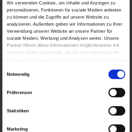
Wir verwenden Cookies, um Inhalte und Anzeigen zu
24,00 €*
64,00 €*
personalisieren, Funktionen für soziale Medien anbieten
zu können und die Zugriffe auf unsere Website zu
analysieren. Außerdem geben wir Informationen zu Ihrer
Verwendung unserer Website an unsere Partner für
soziale Medien, Werbung und Analysen weiter. Unsere
Partner führen diese Informationen möglicherweise mit
weiteren Daten zusammen, die Sie ihnen bereitgestellt
haben oder die sie im Rahmen Ihrer Nutzung der Dienste
gesammelt haben.
Einwilligungsauswahl
Notwendig
Marke:
BioBloom
Marke:
BioBloom
Präferenzen
BioBloom CBD Öl 8%
BioBloom CBD Öl 8%
10 ml
30 ml
Statistiken
34,00 €*
89,00 €*
Marketing