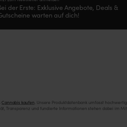
Sei der Erste: Exklusive Angebote, Deals &
Gutscheine warten auf dich!
s
Cannabis kaufen
. Unsere Produktdatenbank umfasst hochwerti
ität, Transparenz und fundierte Informationen stehen dabei im Mi