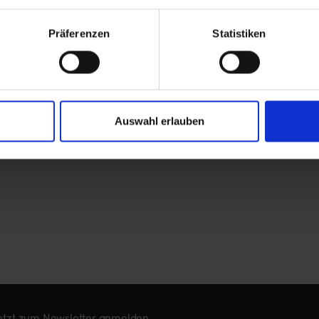
d
CannaCash Solutions
420+ Ap
Präferenzen
Statistiken
CannaDesk
Auswahl erlauben
etzt zum Newsletter anmelden