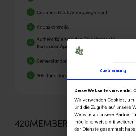
Community & Eventmanagement
Anbaukontrolle
Authentifizierung den Clubeinlass via
Karte oder App
Serverstandort in Deutschland
Zustimmung
365-Tage Support
Diese Webseite verwendet 
Wir verwenden Cookies, um I
und die Zugriffe auf unsere 
Website an unsere Partner fü
420MEMBERS Alternativen
möglicherweise mit weiteren
der Dienste gesammelt habe