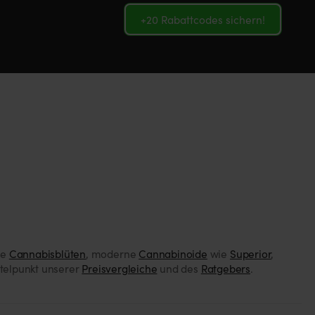
+20 Rabattcodes sichern!
ge
Cannabisblüten
, moderne
Cannabinoide
wie
Superior
,
ttelpunkt unserer
Preisvergleiche
und des
Ratgebers
.