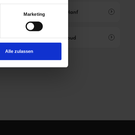
p
HelloHanf
Marketing
Cannabis Club Systems
420cloud
Alle zulassen