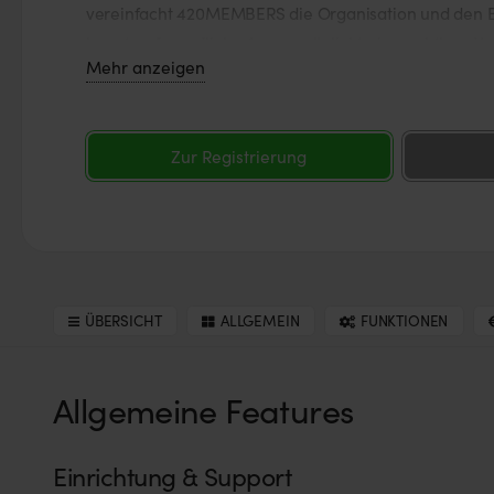
vereinfacht 420MEMBERS die Organisation und den Be
benutzerfreundliche App ermöglicht eine nahtlose V
Mehr anzeigen
Kommunikation.
Zur Registrierung
ÜBERSICHT
ALLGEMEIN
FUNKTIONEN
Allgemeine Features
Einrichtung & Support