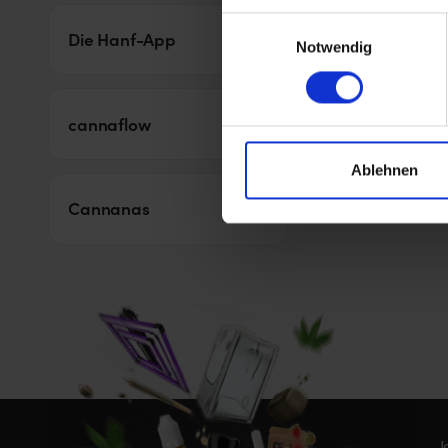
Einwilligungsauswahl
Die Hanf-App
cannabees.clou
Notwendig
cannaflow
Herb Hub
Ablehnen
Cannanas
J