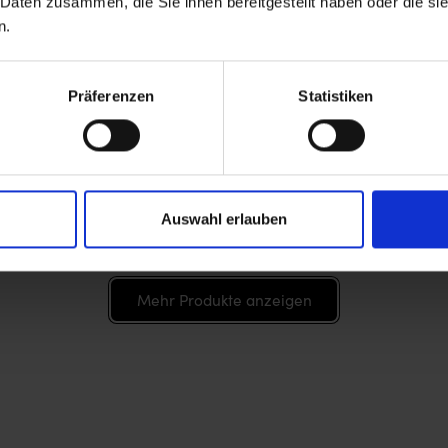
 Daten zusammen, die Sie ihnen bereitgestellt haben oder die s
n.
Präferenzen
Statistiken
ds
Verkäufer:
Sensi Seeds
Verkäufer:
Se
-
Blueberry Bubblegum
Sweet & 
Sensi
Samen - Autoflower -
- Autoflo
Sensi
Seeds
22,00 €
(
3
Stk.
)
19,00 €
(
4
Stk.
)
Auswahl erlauben
Mehr Produkte anzeigen