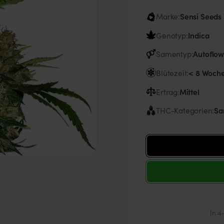
Marke:
Sensi Seeds
Genotyp:
Indica
Samentyp:
Autoflow
Blütezeit:
< 8 Woch
Ertrag:
Mittel
THC-Kategorien:
Sa
In 4