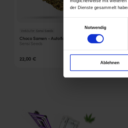
möglicherweise mit weiteren
der Dienste gesammelt habe
Einwilligungsauswahl
Notwendig
Verkäufer:
Sensi Seeds
Verkäufer:
House of See
Choco Samen - Autoflower -
Grapevine Candy 
Sensi Seeds
Seeds
22,00 €
24,00 €
(
3
Stk.
)
Ablehnen