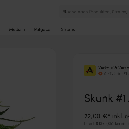
e
Medizin
Ratgeber
Strains
Verkauf & Vers
Verifizierter S
Skunk #1
22,00 €*
inkl.
5 Stk.
Inhalt:
(Stückpreis: 