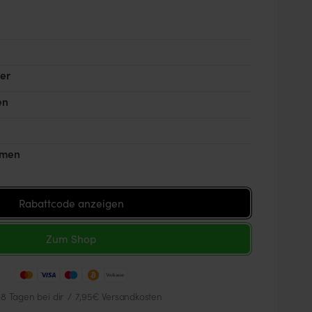
er
en
men
Rabattcode anzeigen
Zum Shop
-8 Tagen bei dir
/
7,95€ Versandkosten