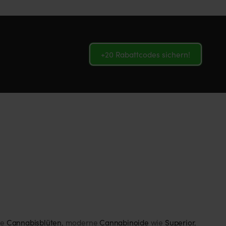
+20 Rabattcodes sichern!
ge
Cannabisblüten
, moderne
Cannabinoide
wie
Superior
,