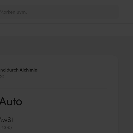
and durch
Alchimia
hop
 Auto
 MwSt
4,40 €)