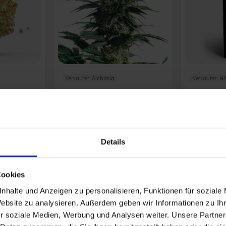
Verkäufer:
Alchimia
Verkäufer:
HA
L Samen -
Mothers Finest -
Hanfsamen
Sensi Seeds
Cookie Ku
 Seeds
ausbalanci
66,00 €
(
4
Stk.
)
(
10
Stk.
)
29,00 €
Details
Cookies
nhalte und Anzeigen zu personalisieren, Funktionen für soziale
Website zu analysieren. Außerdem geben wir Informationen zu I
r soziale Medien, Werbung und Analysen weiter. Unsere Partner