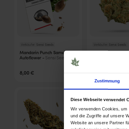
Verkäufer:
Sensi Seeds
Verkäufer:
Sensi Seeds
Mandarin Punch Samen -
Sticky Orange XX
Autoflower -
Autoflower -
Sensi Seeds
Sensi
8,00 €
18,00 €
(
1
Stk.
)
Zustimmung
Diese Webseite verwendet 
Wir verwenden Cookies, um I
und die Zugriffe auf unsere 
Website an unsere Partner fü