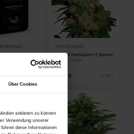
NS Brainfood
Verkäufer:
Seeds24
 Sensi Purple
Big Bud Feminisiert-3 Samen
sh Feminized (gut
-
Sensi Seeds
ert) -
Sensi Seeds
35,00 €
(
3
Stk.
)
(
3
Stk.
)
Über Cookies
 Medien anbieten zu können
hrer Verwendung unserer
 führen diese Informationen