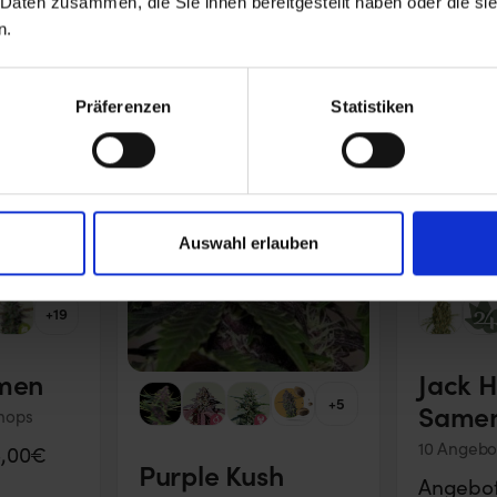
 Daten zusammen, die Sie ihnen bereitgestellt haben oder die s
n.
Präferenzen
Statistiken
Auswahl erlauben
+19
men
Jack H
+5
Same
hops
10 Angebo
6,00€
Purple Kush
Angebot