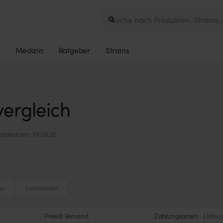
e
Medizin
Ratgeber
Strains
ergleich
alisiert am: 19.09.25
er
Feminisiert
Preis
& Versand
Zahlungsarten
Liefer