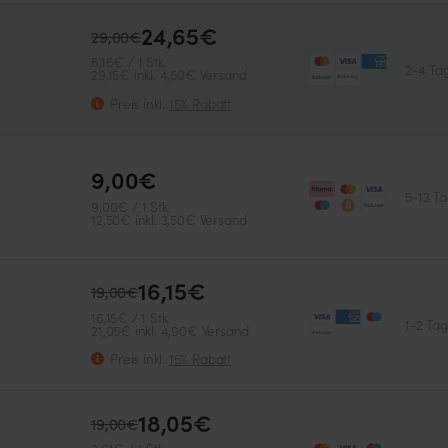
24,65€
29,00€
6,16€ / 1 Stk.
2-4 Ta
29,15€ inkl. 4,50€ Versand
Preis inkl.
15% Rabatt
9,00€
5-13 T
9,00€ / 1 Stk.
12,50€ inkl. 3,50€ Versand
Cannabinoide
Ertrag
16,15€
19,00€
THC
Hoch
16,15€ / 1 Stk.
1-2 Ta
21,05€ inkl. 4,90€ Versand
Preis inkl.
15% Rabatt
THC-Wert
Cannabinoide
18,05€
19,00€
23%
THC