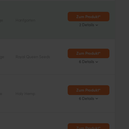
Zum Produkt*
ge
Hanfgarten
2 Details
Zum Produkt*
age
Royal Queen Seeds
6 Details
Blütezeit
Wuchshöhe
8 – 10 Wochen
Groß
Zum Produkt*
ge
Holy Hemp
6 Details
Blütezeit
Wuchshöhe
> 11 Wochen
Durchschnitt
Zum Produkt*