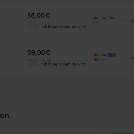
Cannabinoide
Ertrag
THC
Hoch
38,00€
1-6 Ta
7,60€ / 1 Stk.
38,00€
mit kostenlosem Versand
59,00€
1-4 Ta
11,80€ / 1 Stk.
59,00€
mit kostenlosem Versand
THC-Wert
Cannabinoide
18%
THC
ken