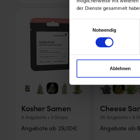
möglicherweise mit weiteren
der Dienste gesammelt habe
Einwilligungsauswahl
Notwendig
Ablehnen
Kosher Samen
Cheese Sa
6 Angebote • 3 Shops
26 Angebote • 9 S
Angebote ab 29,00€
Angebote ab 