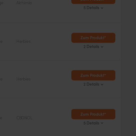
ge
Alchimia
5 Details
Blütezeit
< 8 Wochen
Zum Produkt*
ge
Herbies
2 Details
Zum Produkt*
ge
Herbies
2 Details
Zum Produkt*
ge
CBDNOL
5 Details