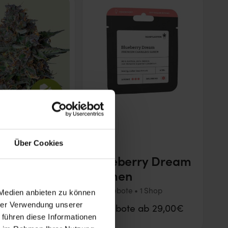
Über Cookies
-Dos
Blueberry Dream
n
Samen
e • 4 Shops
2 Angebote • 1 Shop
 Medien anbieten zu können
e ab 10,00€
hrer Verwendung unserer
Angebote ab 29,00€
 führen diese Informationen