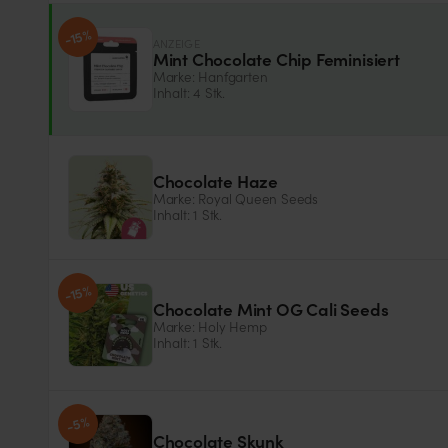
-15%
ANZEIGE
Mint Chocolate Chip Feminisiert
Marke: Hanfgarten
Inhalt: 4 Stk.
Samentyp
Cannabinoide
Feminisiert
THC
Chocolate Haze
Marke: Royal Queen Seeds
Inhalt: 1 Stk.
Genotyp
THC-Wert
-15%
Sativa
20%
Chocolate Mint OG Cali Seeds
Marke: Holy Hemp
Inhalt: 1 Stk.
Genotyp
Samentyp
-5%
Hybrid
Feminisiert
Chocolate Skunk