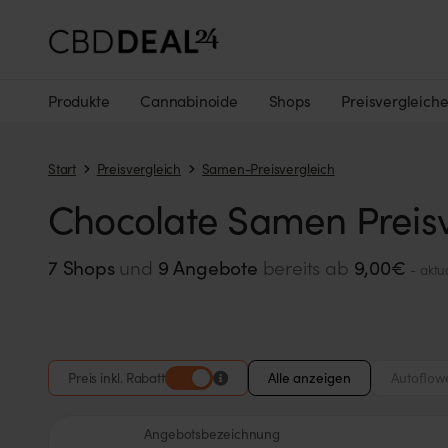
Produkte
Cannabinoide
Shops
Preisvergleich
Start
Preisvergleich
Samen-Preisvergleich
Chocolate Samen Preisv
7 Shops
und
9 Angebote
bereits ab
9,00€
- aktu
Preis inkl. Rabatt
Alle anzeigen
Autoflow
Angebotsbezeichnung