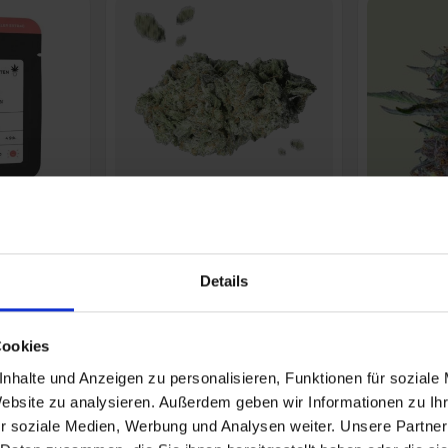
+43
Details
amen
Power Plant
Do-Si
Samen
Same
Shops
Cookies
6 Angebote • 3 Shops
6 Angebot
,00€
nhalte und Anzeigen zu personalisieren, Funktionen für soziale
Angebote ab 14,00€
Angebot
Website zu analysieren. Außerdem geben wir Informationen zu I
r soziale Medien, Werbung und Analysen weiter. Unsere Partner