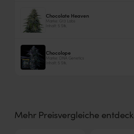
Genotyp
THC-Wert
Indica
20%
Chocolate Heaven
Marke: G13 Labs
Inhalt: 5 Stk.
Samentyp
Cannabinoide
Feminisiert
THC
Chocolope
Marke: DNA Genetics
Inhalt: 5 Stk.
Genotyp
Samentyp
Sativa
Feminisiert
Mehr Preisvergleiche entdec