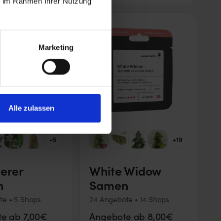
ie im Rahmen Ihrer Nutzung
Marketing
Alle zulassen
+5
+19
erer
White Widow
n
Samen
te • 5 Shops
24 Angebote • 14 Shops
e ab 7,00€
Angebote ab 8,00€