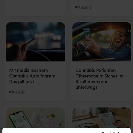
Audio
Mit medizinischem
Cannabis Patienten
Cannabis Auto fahren:
Führerschein: Sicher im
Das gilt jetzt!
Straßenverkehr
unterwegs
Audio