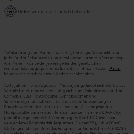
Daten werden vertraulich behandelt.
*Weiterleitung zum Partnershop erfolgt. Anzeige: Wir erhalten für
jeden Verkauf eine Vermittlungsprovision von unserem Partnershop.
Alle Preise inklusive der jeweils geltenden gesetzlichen
Mehrwertsteuer, gegebenenfalls zuzüglich Versandkosten.
Preise
können sich seit dem letzten Update erhöht haben.
Ab 18 Jahren – eine Abgabe an Minderjährige findet nicht statt. Diese
Website bietet Informationen, Vergleiche und Orientierung rund um
Cannabis, CBD, Hanfprodukte, Cannabissamen und
Vermehrungsmaterial. Eine missbräuchliche Verwendung zu
Rauschzwecken ist ausdrücklich untersagt. Alle dargestellten
Hanfprodukte basieren auf Nutzhanf aus zertifiziertem EU-Saatgut
gemäß den geltenden EU-Verordnungen. Der THC-Gehalt des
verwendeten Rohmaterials liegt unter 0,3 % gemäß § 1 Nr. 9 KCanG.
CBD ist gemäß dem Urteil des Europäischen Gerichtshofs (C-663/18)
nicht als Betäubungsmittel eingestuft. Auf dieser Plattform verwendete