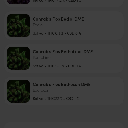
Indica
THC
14.2
%
CBD
1
%
Cannabis Flos Bediol DME
Bediol
Sativa
THC
6.3
%
CBD
8
%
Cannabis Flos Bedrobinol DME
Bedrobinol
Sativa
THC
13.5
%
CBD
1
%
Cannabis Flos Bedrocan DME
Bedrocan
Sativa
THC
22
%
CBD
1
%