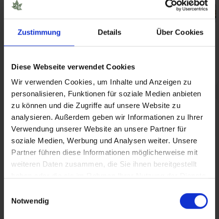
Zustimmung
Details
Über Cookies
Cannabis Rezept online
Cannabis Krankenkasse
beantragen: Seriöse
Kostenübernahme:
Anbieter & Kosten 2026
Voraussetzungen, Antrag
& Widerspruch
Diese Webseite verwendet Cookies
Audio
Wir verwenden Cookies, um Inhalte und Anzeigen zu
personalisieren, Funktionen für soziale Medien anbieten
zu können und die Zugriffe auf unsere Website zu
analysieren. Außerdem geben wir Informationen zu Ihrer
Verwendung unserer Website an unsere Partner für
soziale Medien, Werbung und Analysen weiter. Unsere
Partner führen diese Informationen möglicherweise mit
weiteren Daten zusammen, die Sie ihnen bereitgestellt
Welcher Arzt verschreibt
Cannabis auf Rezept –
haben oder die sie im Rahmen Ihrer Nutzung der Dienste
Cannabis? Der
wie wird man Cannabis-
gesammelt haben.
Einwilligungsauswahl
Patientenratgeber
Patient?
Notwendig
Audio