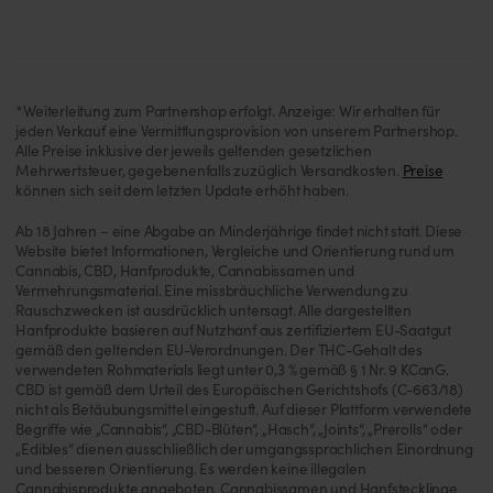
*Weiterleitung zum Partnershop erfolgt. Anzeige: Wir erhalten für
jeden Verkauf eine Vermittlungsprovision von unserem Partnershop.
Alle Preise inklusive der jeweils geltenden gesetzlichen
Mehrwertsteuer, gegebenenfalls zuzüglich Versandkosten.
Preise
können sich seit dem letzten Update erhöht haben.
Ab 18 Jahren – eine Abgabe an Minderjährige findet nicht statt. Diese
Website bietet Informationen, Vergleiche und Orientierung rund um
Cannabis, CBD, Hanfprodukte, Cannabissamen und
Vermehrungsmaterial. Eine missbräuchliche Verwendung zu
Rauschzwecken ist ausdrücklich untersagt. Alle dargestellten
Hanfprodukte basieren auf Nutzhanf aus zertifiziertem EU-Saatgut
gemäß den geltenden EU-Verordnungen. Der THC-Gehalt des
verwendeten Rohmaterials liegt unter 0,3 % gemäß § 1 Nr. 9 KCanG.
CBD ist gemäß dem Urteil des Europäischen Gerichtshofs (C-663/18)
nicht als Betäubungsmittel eingestuft. Auf dieser Plattform verwendete
Begriffe wie „Cannabis“, „CBD-Blüten“, „Hasch“, „Joints“, „Prerolls“ oder
„Edibles“ dienen ausschließlich der umgangssprachlichen Einordnung
und besseren Orientierung. Es werden keine illegalen
Cannabisprodukte angeboten. Cannabissamen und Hanfstecklinge