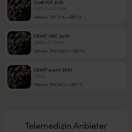
Craft FCF 31:01
FIRST CLASS FUNK
Hybrid
THC
31
%
CBD
1
%
CRAFT GNC 24:01
Grapes & Cream
Hybrid
THC
25.5
%
CBD
1
%
CRAFT zoerO 25:01
Oreoz
Hybrid
THC
25
%
CBD
1
%
Telemedizin Anbieter