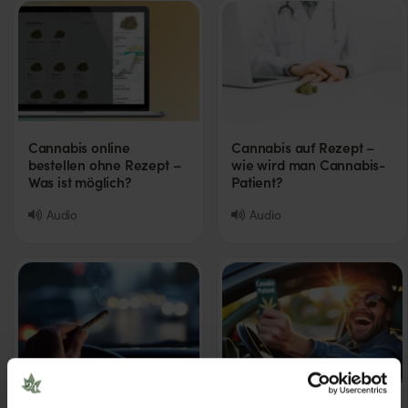
Cannabis online
Cannabis auf Rezept –
bestellen ohne Rezept –
wie wird man Cannabis-
Was ist möglich?
Patient?
Audio
Audio