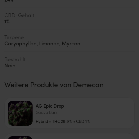
CBD-Gehalt
1
%
Terpene
Caryophyllen
,
Limonen
,
Myrcen
Bestrahlt
Nein
Weitere Produkte von
Demecan
AG Epic Drop
Guava Barz
Hybrid
THC
29.9
%
CBD
1
%