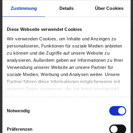
Mit medizinischem
Cannabis Patienten
Cannabis Auto fahren:
Führerschein: Sicher im
Zustimmung
Details
Über Cookies
Das gilt jetzt!
Straßenverkehr
unterwegs
Audio
Diese Webseite verwendet Cookies
Wir verwenden Cookies, um Inhalte und Anzeigen zu
personalisieren, Funktionen für soziale Medien anbieten
zu können und die Zugriffe auf unsere Website zu
analysieren. Außerdem geben wir Informationen zu Ihrer
Verwendung unserer Website an unsere Partner für
soziale Medien, Werbung und Analysen weiter. Unsere
Partner führen diese Informationen möglicherweise mit
Cannabis auf Rezept
Cannabis Rezept online
weiteren Daten zusammen, die Sie ihnen bereitgestellt
Tipps: Hilfestellung für
beantragen: Seriöse
haben oder die sie im Rahmen Ihrer Nutzung der Dienste
Ihren Therapiestart
Anbieter & Kosten 2026
gesammelt haben.
Einwilligungsauswahl
Audio
Notwendig
Präferenzen