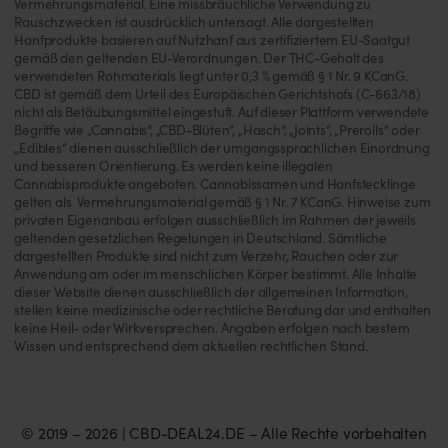
Vermehrungsmaterial. Eine missbräuchliche Verwendung zu
Rauschzwecken ist ausdrücklich untersagt. Alle dargestellten
Hanfprodukte basieren auf Nutzhanf aus zertifiziertem EU-Saatgut
gemäß den geltenden EU-Verordnungen. Der THC-Gehalt des
verwendeten Rohmaterials liegt unter 0,3 % gemäß § 1 Nr. 9 KCanG.
CBD ist gemäß dem Urteil des Europäischen Gerichtshofs (C-663/18)
nicht als Betäubungsmittel eingestuft. Auf dieser Plattform verwendete
Begriffe wie „Cannabis“, „CBD-Blüten“, „Hasch“, „Joints“, „Prerolls“ oder
„Edibles“ dienen ausschließlich der umgangssprachlichen Einordnung
und besseren Orientierung. Es werden keine illegalen
Cannabisprodukte angeboten. Cannabissamen und Hanfstecklinge
gelten als Vermehrungsmaterial gemäß § 1 Nr. 7 KCanG. Hinweise zum
privaten Eigenanbau erfolgen ausschließlich im Rahmen der jeweils
geltenden gesetzlichen Regelungen in Deutschland. Sämtliche
dargestellten Produkte sind nicht zum Verzehr, Rauchen oder zur
Anwendung am oder im menschlichen Körper bestimmt. Alle Inhalte
dieser Website dienen ausschließlich der allgemeinen Information,
stellen keine medizinische oder rechtliche Beratung dar und enthalten
keine Heil- oder Wirkversprechen. Angaben erfolgen nach bestem
Wissen und entsprechend dem aktuellen rechtlichen Stand.
© 2019 – 2026 | CBD-DEAL24.DE – Alle Rechte vorbehalten