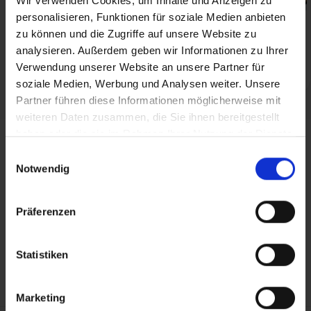
Wir verwenden Cookies, um Inhalte und Anzeigen zu
personalisieren, Funktionen für soziale Medien anbieten
Welcher Arzt verschreibt
Cannabis Krankenkasse
zu können und die Zugriffe auf unsere Website zu
Cannabis? Der
Kostenübernahme:
analysieren. Außerdem geben wir Informationen zu Ihrer
Patientenratgeber
Voraussetzungen, Antrag
Verwendung unserer Website an unsere Partner für
& Widerspruch
soziale Medien, Werbung und Analysen weiter. Unsere
Partner führen diese Informationen möglicherweise mit
weiteren Daten zusammen, die Sie ihnen bereitgestellt
haben oder die sie im Rahmen Ihrer Nutzung der Dienste
gesammelt haben.
Einwilligungsauswahl
Notwendig
Bei CBD-DEAL24 kannst du von geprüften Quellen legales
Cannabis kaufen
. Unsere Produktdatenbank umfasst
Präferenzen
hochwertige
Cannabisblüten
, moderne
Cannabinoide
wie
Superior
,
PHC
und
CBD
sowie professionelle
Anbauprodukte
. Qualität, Transparenz und fundierte
Statistiken
Informationen stehen dabei im Mittelpunkt unserer
Preisvergleiche
und des
Ratgebers
.
Marketing