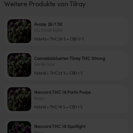
Weitere Produkte von
Tilray
Avaay 26/1 SK
OG SOUR KUSH
Hybrid
THC
26
%
CBD
0
%
Cannabisblueten Tilray THC Strong
Gorilla Glue
Hybrid
THC
22
%
CBD
1
%
Navcora THC 18 Porto Purps
Purps
Hybrid
THC
18
%
CBD
1
%
Navcora THC 18 Spotlight
Sirius